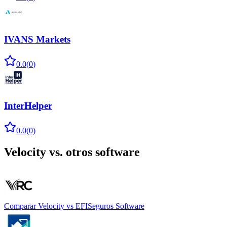
IVANS Markets
0.0
(
0
)
InterHelper
0.0
(
0
)
Velocity
vs. otros software
Comparar
Velocity
vs
EFISeguros Software