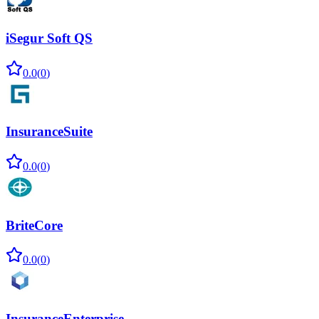
iSegur Soft QS
0.0
(
0
)
InsuranceSuite
0.0
(
0
)
BriteCore
0.0
(
0
)
InsuranceEnterprise