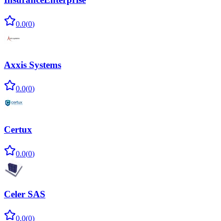
0.0
(
0
)
Axxis Systems
0.0
(
0
)
Certux
0.0
(
0
)
Celer SAS
0.0
(
0
)