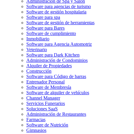
Administración de Spa y Salón
Software para agencias de turismo
Software de gestión hospitalaria
Software para spa
Software de gestión de herramientas
Software para Bares
Software de cumplimiento
Inmobiliario
Software para Agencia Automotriz
Veterinario
Software para Dark Kitchen
Administración de Condominios
Alquiler de Propiedades
Construcción
Software para Código de barras
Entrenador Personal
Software de Membresía
Software de alquiler de vehículos
Channel Manager
Servicios Funerarios
Soluciones SaaS
Administración de Restaurantes
Farmacias
Software de Nutrición
Gimnasios