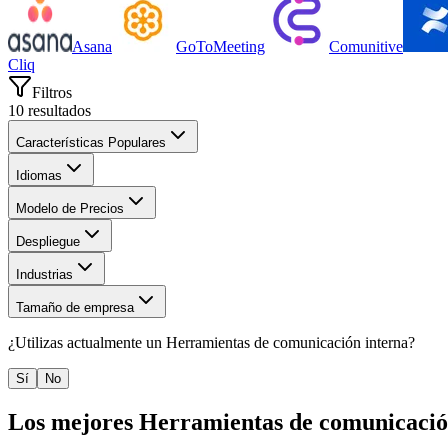
Asana
GoToMeeting
Comunitive
Cliq
Filtros
10
resultados
Características Populares
Idiomas
Modelo de Precios
Despliegue
Industrias
Tamaño de empresa
¿Utilizas actualmente un
Herramientas de comunicación interna
?
Sí
No
Los mejores
Herramientas de comunicació