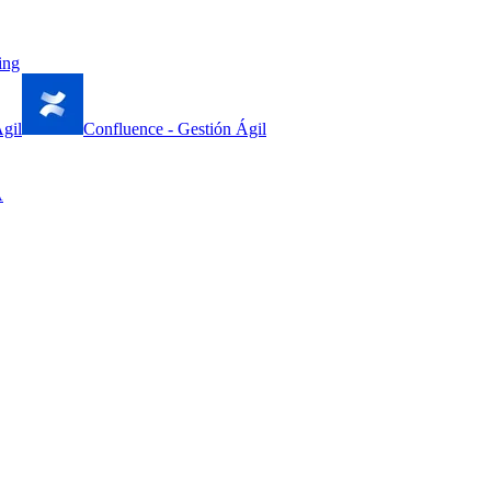
ing
gil
Confluence - Gestión Ágil
A