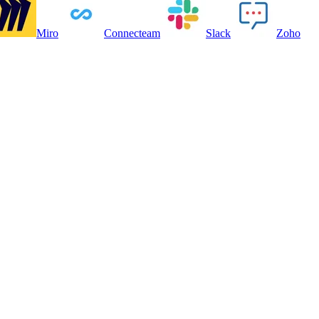
Miro
Connecteam
Slack
Zoho