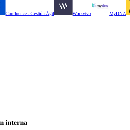
Confluence - Gestión Ágil
Workvivo
MyDNA
n interna