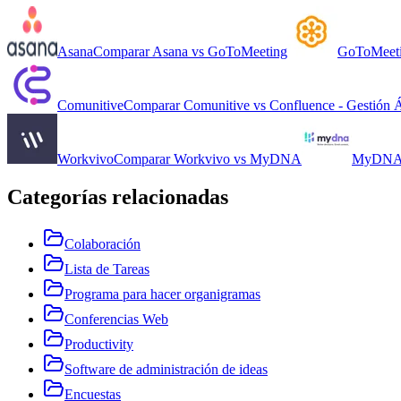
Asana
Comparar
Asana
vs
GoToMeeting
GoToMeet
Comunitive
Comparar
Comunitive
vs
Confluence - Gestión Á
Workvivo
Comparar
Workvivo
vs
MyDNA
MyDN
Categorías relacionadas
Colaboración
Lista de Tareas
Programa para hacer organigramas
Conferencias Web
Productivity
Software de administración de ideas
Encuestas