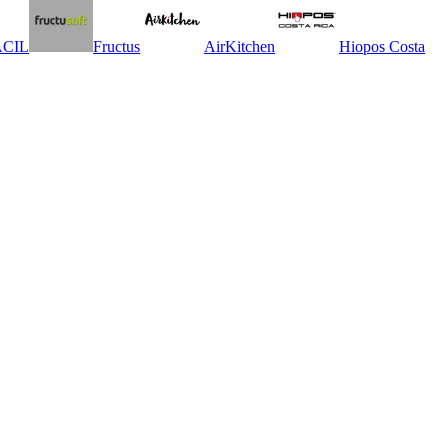
CIL
Fructus
AirKitchen
Hiopos Costa