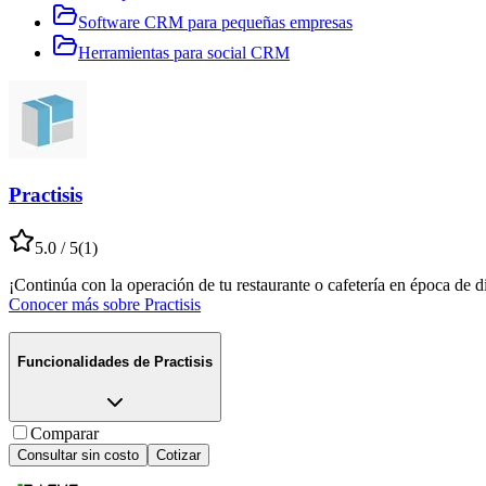
Software CRM para pequeñas empresas
Herramientas para social CRM
Practisis
5.0
/ 5
(
1
)
¡Continúa con la operación de tu restaurante o cafetería en época de d
Conocer más sobre
Practisis
Funcionalidades de
Practisis
Comparar
Consultar sin costo
Cotizar