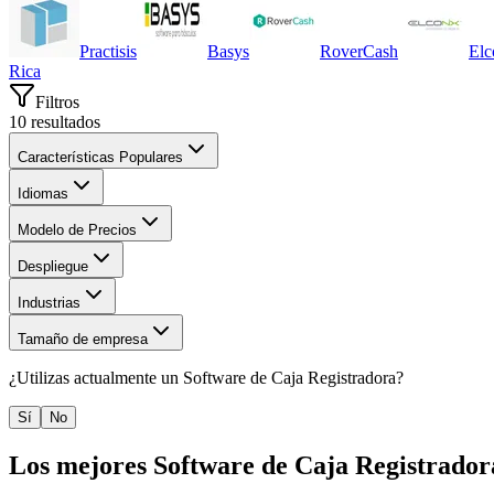
Practisis
Basys
RoverCash
Elc
Rica
Filtros
10
resultados
Características Populares
Idiomas
Modelo de Precios
Despliegue
Industrias
Tamaño de empresa
¿Utilizas actualmente un
Software de Caja Registradora
?
Sí
No
Los mejores
Software de Caja Registrador