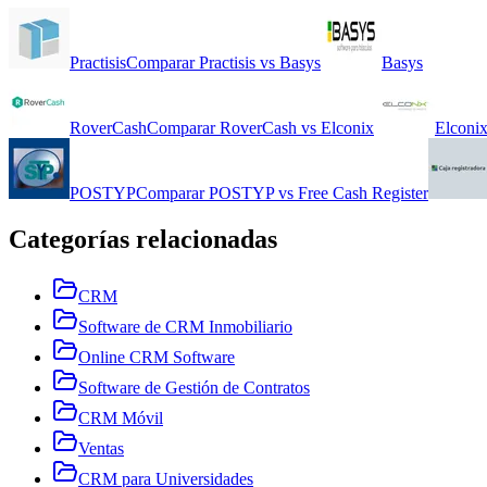
Practisis
Comparar
Practisis
vs
Basys
Basys
RoverCash
Comparar
RoverCash
vs
Elconix
Elconi
POSTYP
Comparar
POSTYP
vs
Free Cash Register
Categorías relacionadas
CRM
Software de CRM Inmobiliario
Online CRM Software
Software de Gestión de Contratos
CRM Móvil
Ventas
CRM para Universidades