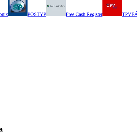
onix
POSTYP
Free Cash Register
TPVFÁ
a