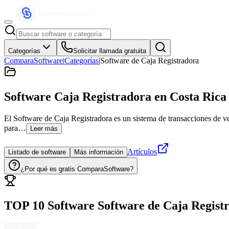
Categorías
Solicitar llamada gratuita
ComparaSoftware
|
Categorías
|
Software de Caja Registradora
Software Caja Registradora
en Costa Rica
El Software de Caja Registradora es un sistema de transacciones de vent
para…
Leer más
Artículos
Listado de software
Más información
¿Por qué es gratis ComparaSoftware?
TOP 10 Software
Software de Caja Regist