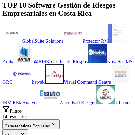
TOP 10 Software
Gestión de Riesgos
Empresariales
en
Costa Rica
GlobalSuite Solutions
Protector RM
Amixr
@RISK Gestión de Riesgos
NovaSec MS
GRC
kawak
Visual Command Centre
IBM Risk Analytics
Aperitisoft Riesgos
Ubicuo
Filtros
14
resultados
Características Populares