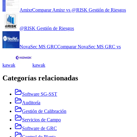
Amixr
Comparar
Amixr
vs
@RISK Gestión de Riesgos
@RISK Gestión de Riesgos
NovaSec MS GRC
Comparar
NovaSec MS GRC
vs
kawak
kawak
Categorías relacionadas
Software SG-SST
Auditoría
Gestión de Calibración
Servicios de Campo
Software de GRC
Control de Planta