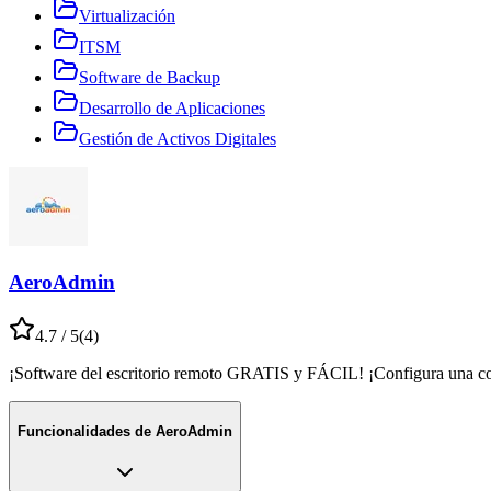
Virtualización
ITSM
Software de Backup
Desarrollo de Aplicaciones
Gestión de Activos Digitales
AeroAdmin
4.7
/ 5
(
4
)
¡Software del escritorio remoto GRATIS y FÁCIL! ¡Configura una co
Funcionalidades de
AeroAdmin