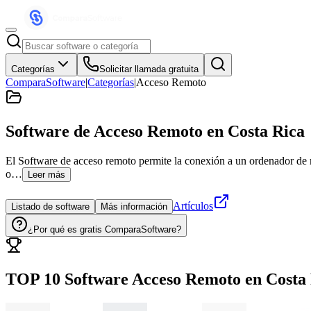
Categorías
Solicitar llamada gratuita
ComparaSoftware
|
Categorías
|
Acceso Remoto
Software de Acceso Remoto
en Costa Rica
El Software de acceso remoto permite la conexión a un ordenador de man
o…
Leer más
Artículos
Listado de software
Más información
¿Por qué es gratis ComparaSoftware?
TOP 10 Software
Acceso Remoto
en
Costa