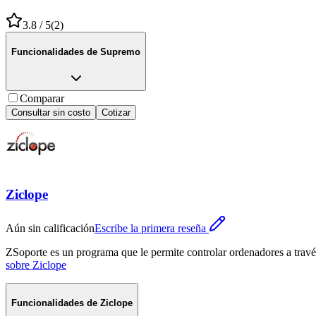
3.8
/ 5
(
2
)
Funcionalidades de
Supremo
Comparar
Consultar sin costo
Cotizar
Ziclope
Aún sin calificación
Escribe la primera reseña
ZSoporte es un programa que le permite controlar ordenadores a través 
sobre
Ziclope
Funcionalidades de
Ziclope