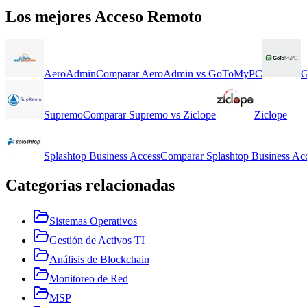
Los mejores
Acceso Remoto
AeroAdmin
Comparar
AeroAdmin
vs
GoToMyPC
Supremo
Comparar
Supremo
vs
Ziclope
Ziclope
Splashtop Business Access
Comparar
Splashtop Business Ac
Categorías relacionadas
Sistemas Operativos
Gestión de Activos TI
Análisis de Blockchain
Monitoreo de Red
MSP