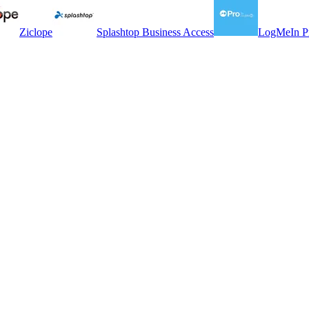
Ziclope
Splashtop Business Access
LogMeIn P