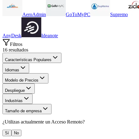
AeroAdmin
GoToMyPC
Supremo
AnyDesk
Ideanote
Filtros
16
resultados
Características Populares
Idiomas
Modelo de Precios
Despliegue
Industrias
Tamaño de empresa
¿Utilizas actualmente un
Acceso Remoto
?
Sí
No