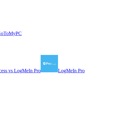
GoToMyPC
cess
vs
LogMeIn Pro
LogMeIn Pro