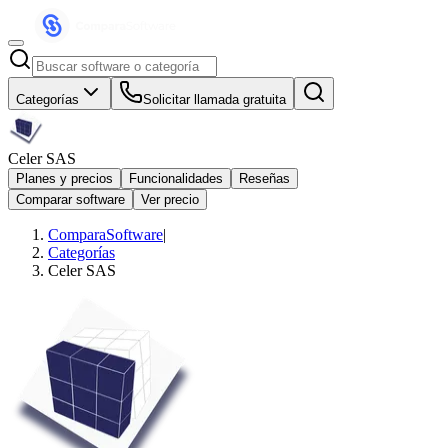
Categorías
Solicitar llamada gratuita
Celer SAS
Planes y precios
Funcionalidades
Reseñas
Comparar software
Ver precio
ComparaSoftware
|
Categorías
Celer SAS