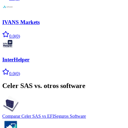
IVANS Markets
0.0
(
0
)
InterHelper
0.0
(
0
)
Celer SAS
vs. otros software
Comparar
Celer SAS
vs
EFISeguros Software