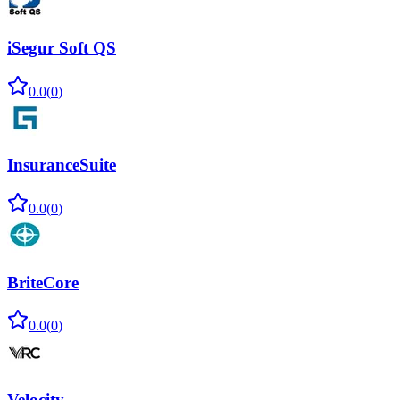
iSegur Soft QS
0.0
(
0
)
InsuranceSuite
0.0
(
0
)
BriteCore
0.0
(
0
)
Velocity