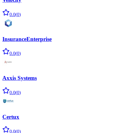
0.0
(
0
)
InsuranceEnterprise
0.0
(
0
)
Axxis Systems
0.0
(
0
)
Certux
0.0
(
0
)