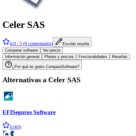
Celer SAS
0.0
/ 5 (
0
comentarios
)
Escribir reseña
Comparar software
Ver precio
Información general
Planes y precios
Funcionalidades
Reseñas
¿Por qué es gratis ComparaSoftware?
Alternativas a
Celer SAS
EFISeguros Software
0.0
(
0
)