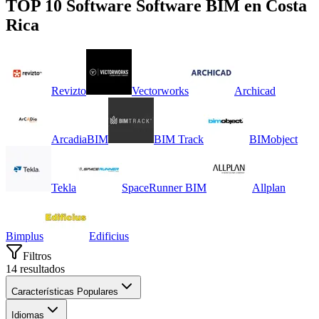
TOP 10 Software
Software BIM
en
Costa
Rica
Revizto
Vectorworks
Archicad
ArcadiaBIM
BIM Track
BIMobject
Tekla
SpaceRunner BIM
Allplan
Bimplus
Edificius
Filtros
14
resultados
Características Populares
Idiomas