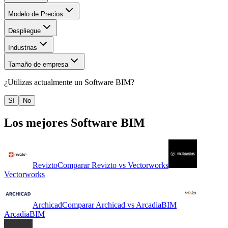
Modelo de Precios
Despliegue
Industrias
Tamaño de empresa
¿Utilizas actualmente un
Software BIM
?
Sí
No
Los mejores
Software BIM
Revizto
Comparar
Revizto
vs
Vectorworks
Vectorworks
Archicad
Comparar
Archicad
vs
ArcadiaBIM
ArcadiaBIM