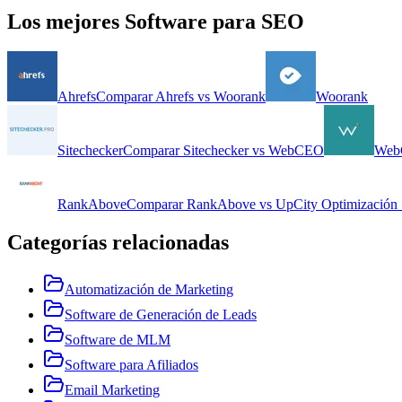
Los mejores
Software para SEO
Ahrefs
Comparar
Ahrefs
vs
Woorank
Woorank
Sitechecker
Comparar
Sitechecker
vs
WebCEO
Web
RankAbove
Comparar
RankAbove
vs
UpCity Optimizació
Categorías relacionadas
Automatización de Marketing
Software de Generación de Leads
Software de MLM
Software para Afiliados
Email Marketing