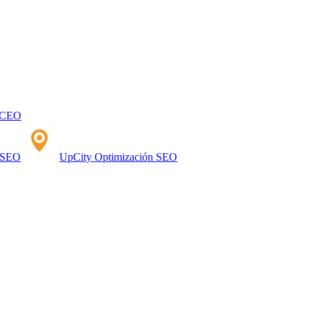
CEO
n SEO
UpCity Optimización SEO