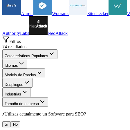
Ahrefs
Woorank
Sitechecker
AuthorityLabs
NeoAttack
Filtros
74
resultados
Características Populares
Idiomas
Modelo de Precios
Despliegue
Industrias
Tamaño de empresa
¿Utilizas actualmente un
Software para SEO
?
Sí
No