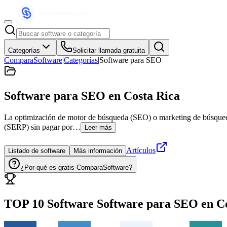
Categorías
Solicitar llamada gratuita
ComparaSoftware
|
Categorías
|
Software para SEO
Software para SEO
en Costa Rica
La optimización de motor de búsqueda (SEO) o marketing de búsqueda o
(SERP) sin pagar por…
Leer más
Artículos
Listado de software
Más información
¿Por qué es gratis ComparaSoftware?
TOP 10 Software
Software para SEO
en
C