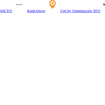
WebCEO
RankAbove
UpCity Optimización SEO