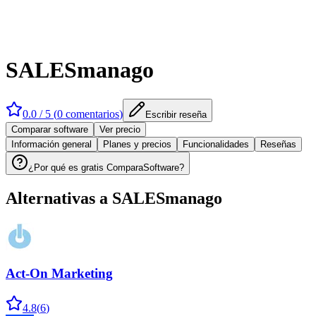
SALESmanago
0.0
/ 5 (
0
comentarios
)
Escribir reseña
Comparar software
Ver precio
Información general
Planes y precios
Funcionalidades
Reseñas
¿Por qué es gratis ComparaSoftware?
Alternativas a
SALESmanago
Act-On Marketing
4.8
(
6
)