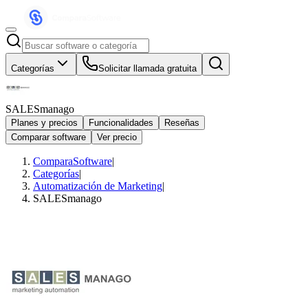
Categorías
Solicitar llamada gratuita
SALESmanago
Planes y precios
Funcionalidades
Reseñas
Comparar software
Ver precio
ComparaSoftware
|
Categorías
|
Automatización de Marketing
|
SALESmanago