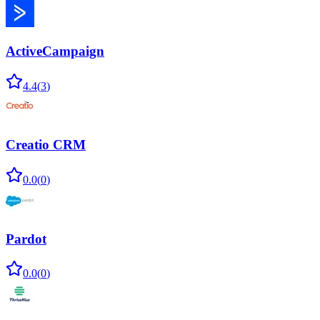
ActiveCampaign
4.4
(
3
)
Creatio CRM
0.0
(
0
)
Pardot
0.0
(
0
)