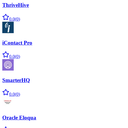
ThriveHive
0.0
(
0
)
iContact Pro
0.0
(
0
)
SmarterHQ
0.0
(
0
)
Oracle Eloqua