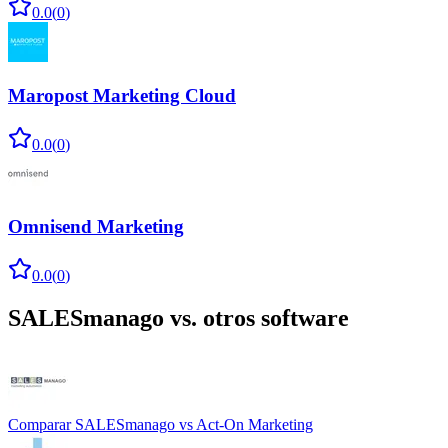
0.0
(
0
)
Maropost Marketing Cloud
0.0
(
0
)
Omnisend Marketing
0.0
(
0
)
SALESmanago
vs. otros software
Comparar
SALESmanago
vs
Act-On Marketing