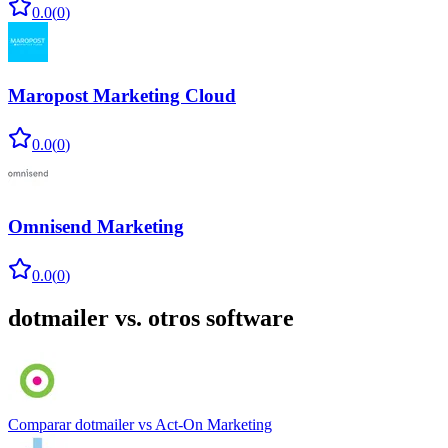
0.0
(
0
)
Maropost Marketing Cloud
0.0
(
0
)
Omnisend Marketing
0.0
(
0
)
dotmailer
vs. otros software
Comparar
dotmailer
vs
Act-On Marketing