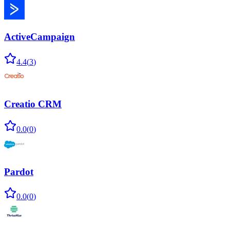
ActiveCampaign
4.4
(
3
)
Creatio CRM
0.0
(
0
)
Pardot
0.0
(
0
)