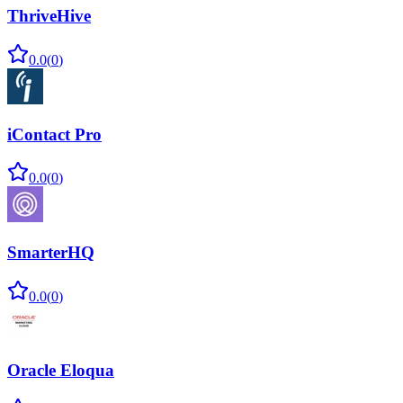
ThriveHive
0.0
(
0
)
iContact Pro
0.0
(
0
)
SmarterHQ
0.0
(
0
)
Oracle Eloqua