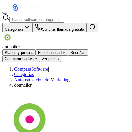
Categorías
Solicitar llamada gratuita
dotmailer
Planes y precios
Funcionalidades
Reseñas
Comparar software
Ver precio
ComparaSoftware
|
Categorías
|
Automatización de Marketing
|
dotmailer