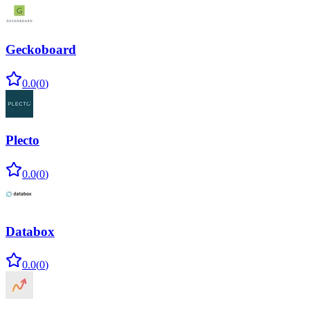
Geckoboard
0.0
(
0
)
Plecto
0.0
(
0
)
Databox
0.0
(
0
)