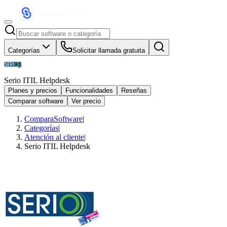
Categorías
Solicitar llamada gratuita
Serio ITIL Helpdesk
Planes y precios
Funcionalidades
Reseñas
Comparar software
Ver precio
ComparaSoftware
|
Categorías
|
Atención al cliente
|
Serio ITIL Helpdesk