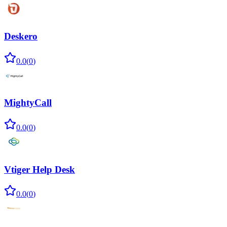
Deskero
0.0
(
0
)
MightyCall
0.0
(
0
)
Vtiger Help Desk
0.0
(
0
)