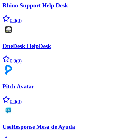
Rhino Support Help Desk
0.0
(
0
)
OneDesk HelpDesk
0.0
(
0
)
Pitch Avatar
0.0
(
0
)
UseResponse Mesa de Ayuda