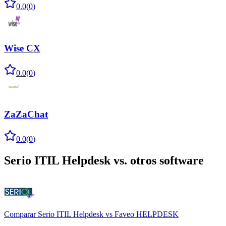
0.0
(
0
)
Wise CX
0.0
(
0
)
ZaZaChat
0.0
(
0
)
Serio ITIL Helpdesk
vs. otros software
Comparar
Serio ITIL Helpdesk
vs
Faveo HELPDESK