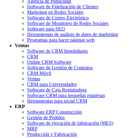
Agencia de Publicidad
Software de Fidelización de Clientes
Marketing en Redes Sociales
Software de Correo Electrónico
Software de Monitoreo de Redes Sociales
Software para SEO
Herramientas de análisis de datos de marketing
Programas para hacer páginas web
Ventas
Software de CRM Inmobiliario
CRM
Online CRM Software
Software de Gestión de Contratos
CRM Móvil
Ventas
CRM para Universidades
Software de Caja Registradora
Software CRM para pequeñas empresas
Herramientas para social CRM
ERP
Software ERP Construcción
Gestión de Pedidos
Software de ejecución de fabricación (MES)
MRP
Producción y Fabricación