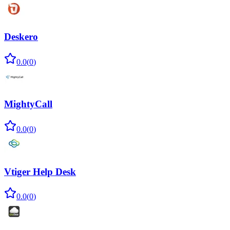
Deskero
0.0
(
0
)
MightyCall
0.0
(
0
)
Vtiger Help Desk
0.0
(
0
)