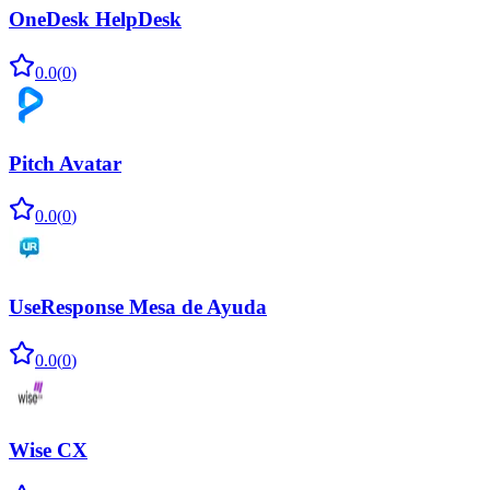
OneDesk HelpDesk
0.0
(
0
)
Pitch Avatar
0.0
(
0
)
UseResponse Mesa de Ayuda
0.0
(
0
)
Wise CX