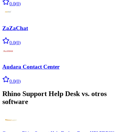
0.0
(
0
)
ZaZaChat
0.0
(
0
)
Audara Contact Center
0.0
(
0
)
Rhino Support Help Desk
vs. otros
software