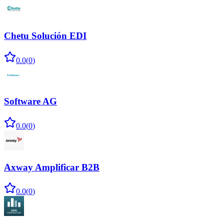
Chetu Solución EDI
0.0
(
0
)
Software AG
0.0
(
0
)
Axway Amplificar B2B
0.0
(
0
)