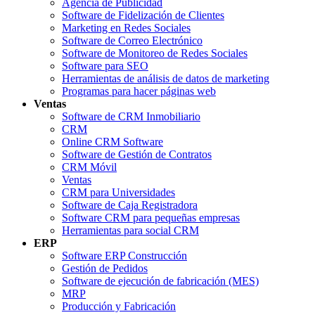
Agencia de Publicidad
Software de Fidelización de Clientes
Marketing en Redes Sociales
Software de Correo Electrónico
Software de Monitoreo de Redes Sociales
Software para SEO
Herramientas de análisis de datos de marketing
Programas para hacer páginas web
Ventas
Software de CRM Inmobiliario
CRM
Online CRM Software
Software de Gestión de Contratos
CRM Móvil
Ventas
CRM para Universidades
Software de Caja Registradora
Software CRM para pequeñas empresas
Herramientas para social CRM
ERP
Software ERP Construcción
Gestión de Pedidos
Software de ejecución de fabricación (MES)
MRP
Producción y Fabricación