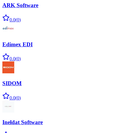
ARK Software
0.0
(
0
)
Edimex EDI
0.0
(
0
)
SIDOM
0.0
(
0
)
Ineldat Software