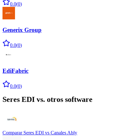
0.0
(
0
)
Generix Group
0.0
(
0
)
EdiFabric
0.0
(
0
)
Seres EDI
vs. otros software
Comparar
Seres EDI
vs
Canales Ably