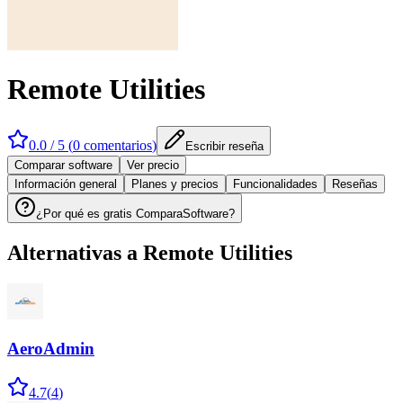
Remote Utilities
0.0
/ 5 (
0
comentarios
)
Escribir reseña
Comparar software
Ver precio
Información general
Planes y precios
Funcionalidades
Reseñas
¿Por qué es gratis ComparaSoftware?
Alternativas a
Remote Utilities
AeroAdmin
4.7
(
4
)