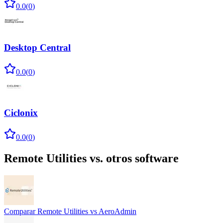
0.0
(
0
)
Desktop Central
0.0
(
0
)
Ciclonix
0.0
(
0
)
Remote Utilities
vs. otros software
Comparar
Remote Utilities
vs
AeroAdmin