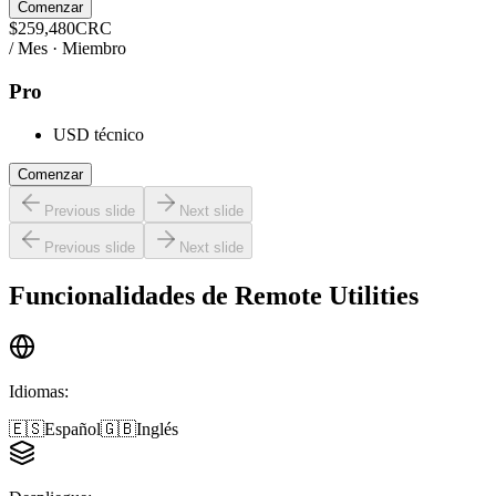
Comenzar
$
259,480
CRC
/ Mes · Miembro
Pro
USD técnico
Comenzar
Previous slide
Next slide
Previous slide
Next slide
Funcionalidades de
Remote Utilities
Idiomas
:
🇪🇸
Español
🇬🇧
Inglés