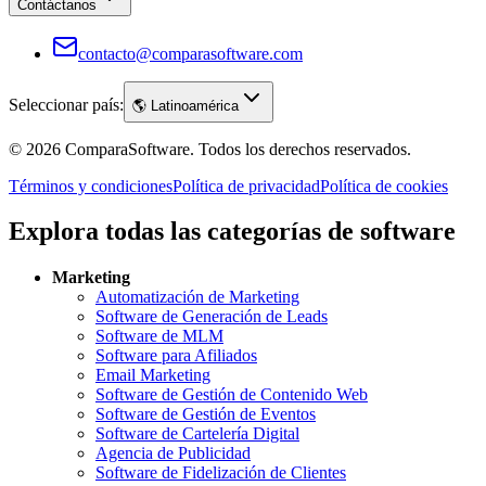
Contáctanos
contacto@comparasoftware.com
Seleccionar país:
🌎
Latinoamérica
©
2026
ComparaSoftware.
Todos los derechos reservados.
Términos y condiciones
Política de privacidad
Política de cookies
Explora todas las categorías de software
Marketing
Automatización de Marketing
Software de Generación de Leads
Software de MLM
Software para Afiliados
Email Marketing
Software de Gestión de Contenido Web
Software de Gestión de Eventos
Software de Cartelería Digital
Agencia de Publicidad
Software de Fidelización de Clientes