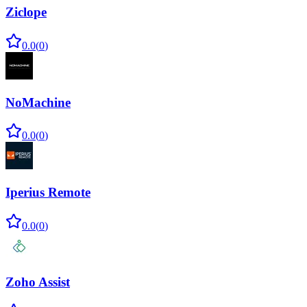
Ziclope
0.0
(
0
)
NoMachine
0.0
(
0
)
Iperius Remote
0.0
(
0
)
Zoho Assist