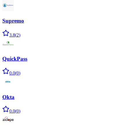
Supremo
3.8
(
2
)
QuickPass
0.0
(
0
)
Okta
0.0
(
0
)