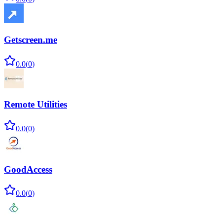
Getscreen.me
0.0
(
0
)
Remote Utilities
0.0
(
0
)
GoodAccess
0.0
(
0
)