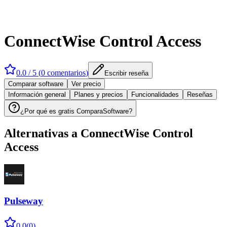
ConnectWise Control Access
0.0
/ 5 (
0
comentarios
)
Escribir reseña
Comparar software
Ver precio
Información general
Planes y precios
Funcionalidades
Reseñas
¿Por qué es gratis ComparaSoftware?
Alternativas a
ConnectWise Control
Access
Pulseway
0.0
(
0
)