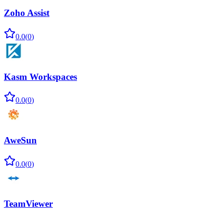
Zoho Assist
0.0
(
0
)
Kasm Workspaces
0.0
(
0
)
AweSun
0.0
(
0
)
TeamViewer