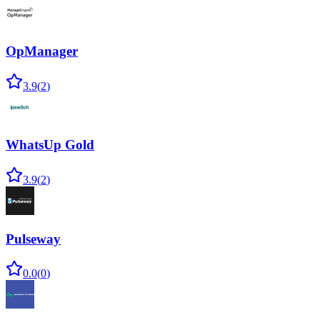
OpManager
3.9
(
2
)
WhatsUp Gold
3.9
(
2
)
Pulseway
0.0
(
0
)