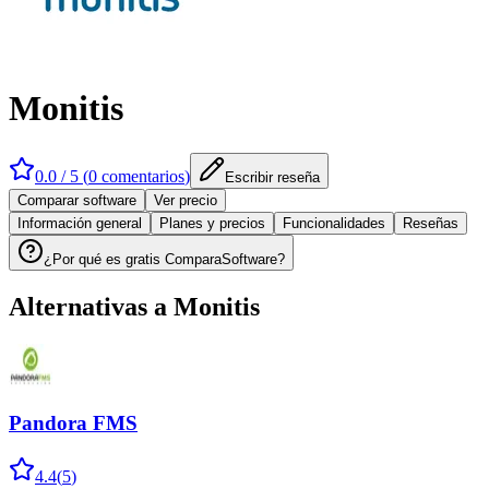
Monitis
0.0
/ 5 (
0
comentarios
)
Escribir reseña
Comparar software
Ver precio
Información general
Planes y precios
Funcionalidades
Reseñas
¿Por qué es gratis ComparaSoftware?
Alternativas a
Monitis
Pandora FMS
4.4
(
5
)