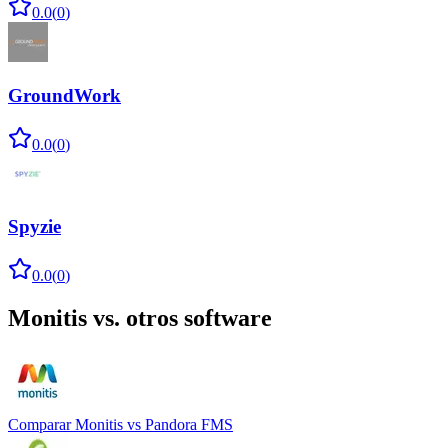
0.0
(
0
)
GroundWork
0.0
(
0
)
Spyzie
0.0
(
0
)
Monitis
vs. otros software
Comparar
Monitis
vs
Pandora FMS