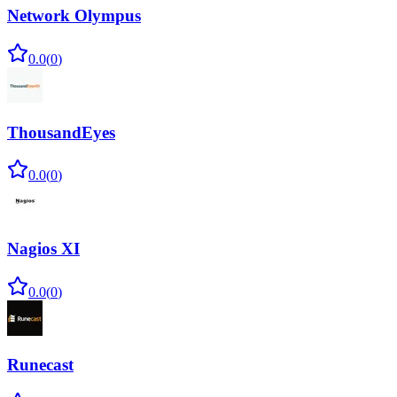
Network Olympus
0.0
(
0
)
ThousandEyes
0.0
(
0
)
Nagios XI
0.0
(
0
)
Runecast