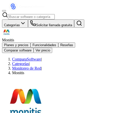
Categorías
Solicitar llamada gratuita
Monitis
Planes y precios
Funcionalidades
Reseñas
Comparar software
Ver precio
ComparaSoftware
|
Categorías
|
Monitoreo de Red
|
Monitis