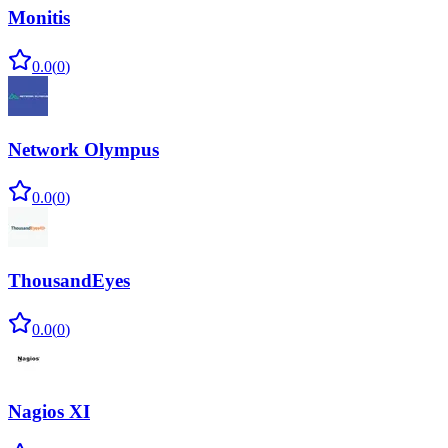
Monitis
0.0
(
0
)
Network Olympus
0.0
(
0
)
ThousandEyes
0.0
(
0
)
Nagios XI