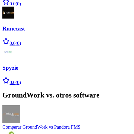
0.0
(
0
)
Runecast
0.0
(
0
)
Spyzie
0.0
(
0
)
GroundWork
vs. otros software
Comparar
GroundWork
vs
Pandora FMS