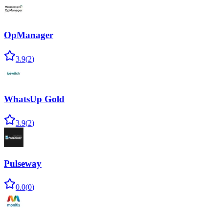
OpManager
3.9
(
2
)
WhatsUp Gold
3.9
(
2
)
Pulseway
0.0
(
0
)