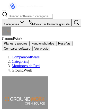
Categorías
Solicitar llamada gratuita
GroundWork
Planes y precios
Funcionalidades
Reseñas
Comparar software
Ver precio
ComparaSoftware
|
Categorías
|
Monitoreo de Red
|
GroundWork