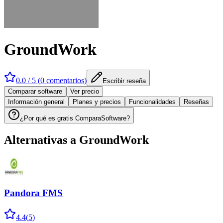
GroundWork
0.0
/ 5 (
0
comentarios
)
Escribir reseña
Comparar software
Ver precio
Información general
Planes y precios
Funcionalidades
Reseñas
¿Por qué es gratis ComparaSoftware?
Alternativas a
GroundWork
Pandora FMS
4.4
(
5
)