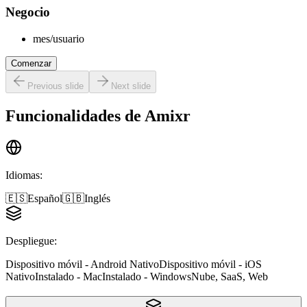
Negocio
mes/usuario
Comenzar
Previous slide
Next slide
Funcionalidades de
Amixr
Idiomas
:
🇪🇸
Español
🇬🇧
Inglés
Despliegue
:
Dispositivo móvil - Android Nativo
Dispositivo móvil - iOS
Nativo
Instalado - Mac
Instalado - Windows
Nube, SaaS, Web