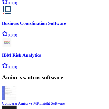
0.0
(
0
)
Business Coordination Software
0.0
(
0
)
IBM Risk Analytics
0.0
(
0
)
Amixr
vs. otros software
Comparar
Amixr
vs
MKinsight Software