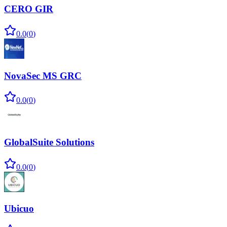
CERO GIR
0.0
(
0
)
NovaSec MS GRC
0.0
(
0
)
GlobalSuite Solutions
0.0
(
0
)
Ubicuo