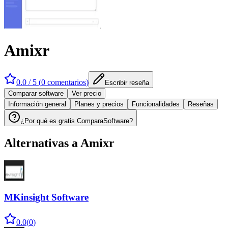
Amixr
0.0
/ 5 (
0
comentarios
)
Escribir reseña
Comparar software
Ver precio
Información general
Planes y precios
Funcionalidades
Reseñas
¿Por qué es gratis ComparaSoftware?
Alternativas a
Amixr
MKinsight Software
0.0
(
0
)