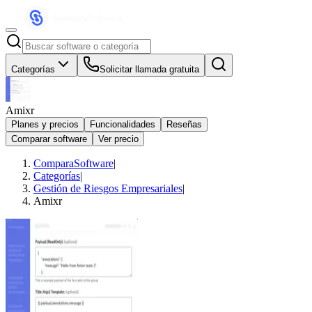
Categorías
Solicitar llamada gratuita
Amixr
Planes y precios
Funcionalidades
Reseñas
Comparar software
Ver precio
ComparaSoftware
|
Categorías
|
Gestión de Riesgos Empresariales
|
Amixr