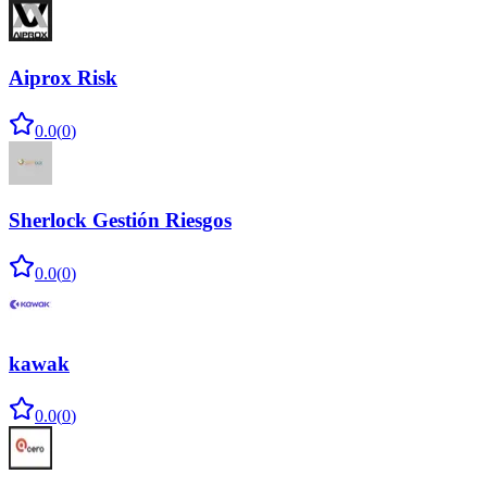
Aiprox Risk
0.0
(
0
)
Sherlock Gestión Riesgos
0.0
(
0
)
kawak
0.0
(
0
)