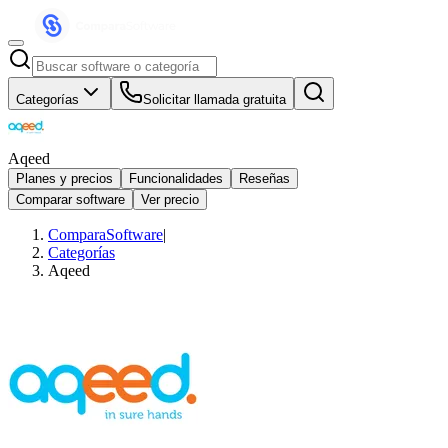
Categorías
Solicitar llamada gratuita
Aqeed
Planes y precios
Funcionalidades
Reseñas
Comparar software
Ver precio
ComparaSoftware
|
Categorías
Aqeed