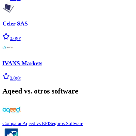
Celer SAS
0.0
(
0
)
IVANS Markets
0.0
(
0
)
Aqeed
vs. otros software
Comparar
Aqeed
vs
EFISeguros Software