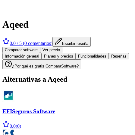
Aqeed
0.0
/ 5 (
0
comentarios
)
Escribir reseña
Comparar software
Ver precio
Información general
Planes y precios
Funcionalidades
Reseñas
¿Por qué es gratis ComparaSoftware?
Alternativas a
Aqeed
EFISeguros Software
0.0
(
0
)