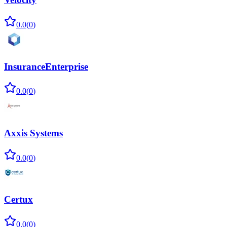
0.0
(
0
)
InsuranceEnterprise
0.0
(
0
)
Axxis Systems
0.0
(
0
)
Certux
0.0
(
0
)