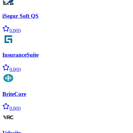
iSegur Soft QS
0.0
(
0
)
InsuranceSuite
0.0
(
0
)
BriteCore
0.0
(
0
)
Velocity