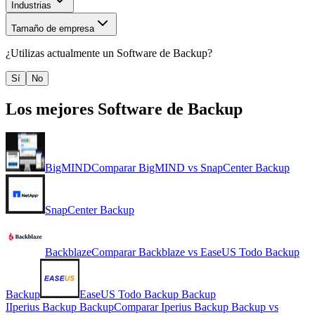
Industrias
Tamaño de empresa
¿Utilizas actualmente un
Software de Backup
?
Sí
No
Los mejores
Software de Backup
BigMIND
Comparar
BigMIND
vs
SnapCenter Backup
SnapCenter Backup
Backblaze
Comparar
Backblaze
vs
EaseUS Todo Backup
Backup
EaseUS Todo Backup Backup
I
Iperius Backup Backup
Comparar
Iperius Backup Backup
vs