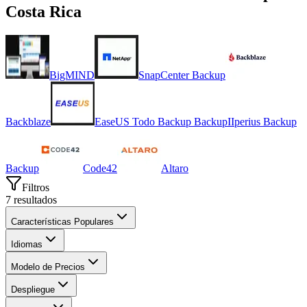
Costa Rica
BigMIND
SnapCenter Backup
Backblaze
EaseUS Todo Backup Backup
I
Iperius Backup
Backup
Code42
Altaro
Filtros
7
resultados
Características Populares
Idiomas
Modelo de Precios
Despliegue