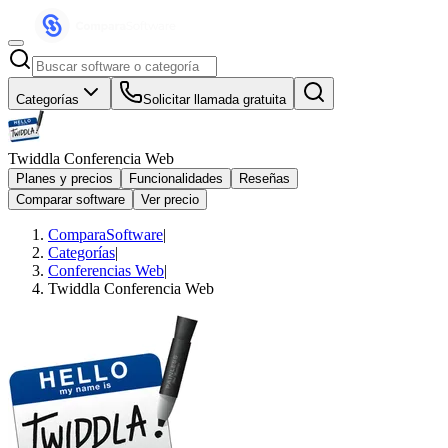
Categorías
Solicitar llamada gratuita
Twiddla Conferencia Web
Planes y precios
Funcionalidades
Reseñas
Comparar software
Ver precio
ComparaSoftware
|
Categorías
|
Conferencias Web
|
Twiddla Conferencia Web