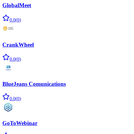
GlobalMeet
0.0
(
0
)
CrankWheel
0.0
(
0
)
BlueJeans Comunications
0.0
(
0
)
GoToWebinar