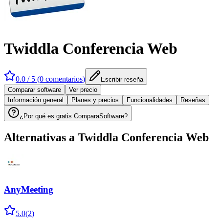
Twiddla Conferencia Web
0.0
/ 5 (
0
comentarios
)
Escribir reseña
Comparar software
Ver precio
Información general
Planes y precios
Funcionalidades
Reseñas
¿Por qué es gratis ComparaSoftware?
Alternativas a
Twiddla Conferencia Web
AnyMeeting
5.0
(
2
)