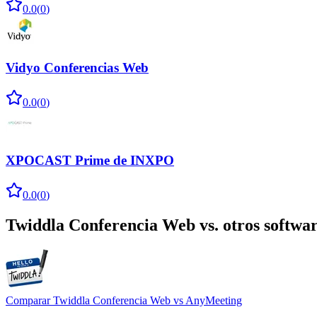
0.0
(
0
)
Vidyo Conferencias Web
0.0
(
0
)
XPOCAST Prime de INXPO
0.0
(
0
)
Twiddla Conferencia Web
vs. otros softwa
Comparar
Twiddla Conferencia Web
vs
AnyMeeting