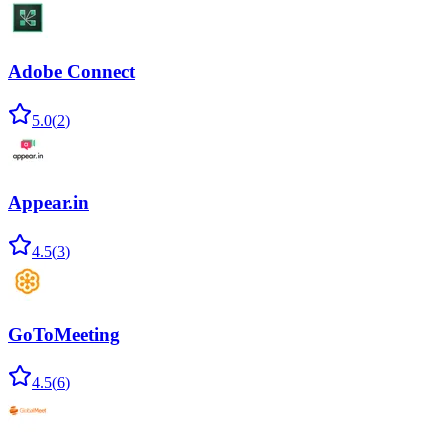
Adobe Connect
5.0
(
2
)
Appear.in
4.5
(
3
)
GoToMeeting
4.5
(
6
)