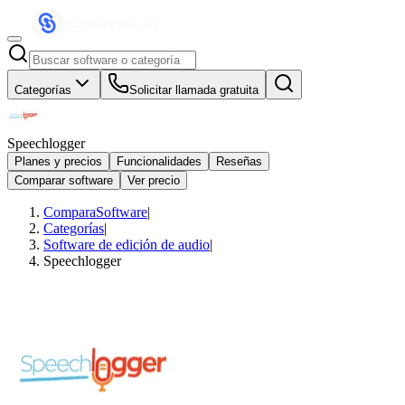
Categorías
Solicitar llamada gratuita
Speechlogger
Planes y precios
Funcionalidades
Reseñas
Comparar software
Ver precio
ComparaSoftware
|
Categorías
|
Software de edición de audio
|
Speechlogger