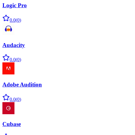
Logic Pro
0.0
(
0
)
Audacity
0.0
(
0
)
Adobe Audition
0.0
(
0
)
Cubase