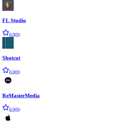
FL Studio
0.0
(
0
)
Shotcut
0.0
(
0
)
ReMasterMedia
0.0
(
0
)