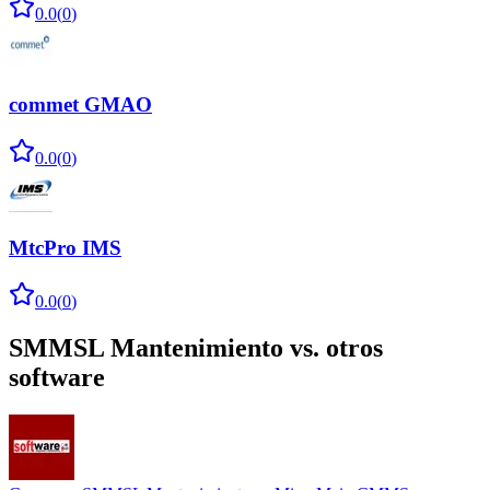
0.0
(
0
)
commet GMAO
0.0
(
0
)
MtcPro IMS
0.0
(
0
)
SMMSL Mantenimiento
vs. otros
software