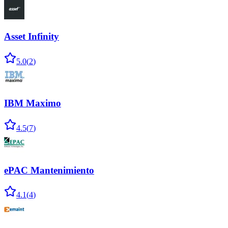
Asset Infinity
5.0
(
2
)
IBM Maximo
4.5
(
7
)
ePAC Mantenimiento
4.1
(
4
)