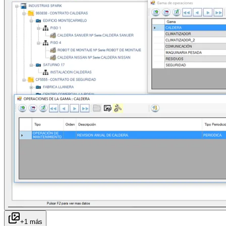
+
1
más