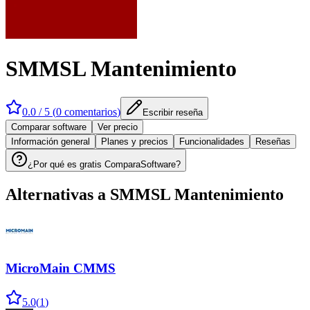
SMMSL Mantenimiento
0.0
/ 5 (
0
comentarios
)
Escribir reseña
Comparar software
Ver precio
Información general
Planes y precios
Funcionalidades
Reseñas
¿Por qué es gratis ComparaSoftware?
Alternativas a
SMMSL Mantenimiento
MicroMain CMMS
5.0
(
1
)