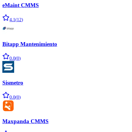
eMaint CMMS
4.1
(
12
)
Bitapp Mantenimiento
0.0
(
0
)
Sismetro
0.0
(
0
)
Maxpanda CMMS