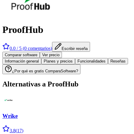
ProofHub
0.0
/ 5 (
0
comentarios
)
Escribir reseña
Comparar software
Ver precio
Información general
Planes y precios
Funcionalidades
Reseñas
¿Por qué es gratis ComparaSoftware?
Alternativas a
ProofHub
Wrike
3.8
(
17
)