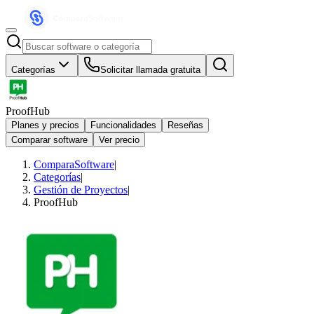
Categorías
Solicitar llamada gratuita
ProofHub
Planes y precios
Funcionalidades
Reseñas
Comparar software
Ver precio
ComparaSoftware
|
Categorías
|
Gestión de Proyectos
|
ProofHub