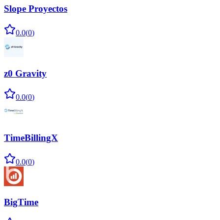
Slope Proyectos
0.0
(
0
)
z0 Gravity
0.0
(
0
)
TimeBillingX
0.0
(
0
)
BigTime