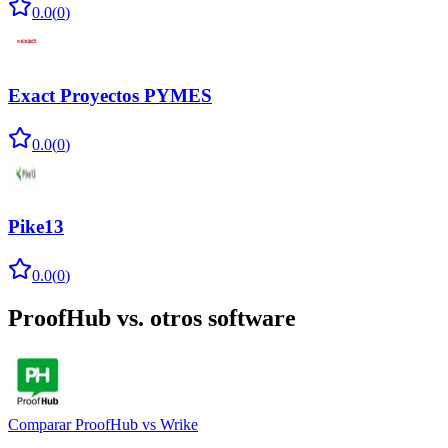
0.0
(
0
)
Exact Proyectos PYMES
0.0
(
0
)
Pike13
0.0
(
0
)
ProofHub
vs. otros software
Comparar
ProofHub
vs
Wrike