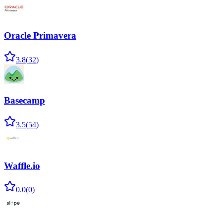
Oracle Primavera
3.8
(
32
)
Basecamp
3.5
(
54
)
Waffle.io
0.0
(
0
)