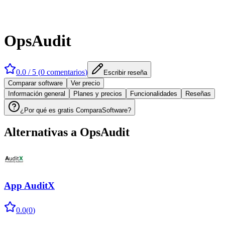
OpsAudit
0.0
/ 5 (
0
comentarios
)
Escribir reseña
Comparar software
Ver precio
Información general
Planes y precios
Funcionalidades
Reseñas
¿Por qué es gratis ComparaSoftware?
Alternativas a
OpsAudit
App AuditX
0.0
(
0
)