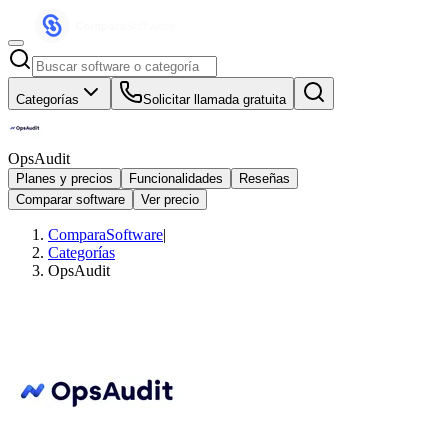
Categorías
Solicitar llamada gratuita
OpsAudit
Planes y precios
Funcionalidades
Reseñas
Comparar software
Ver precio
ComparaSoftware
|
Categorías
OpsAudit