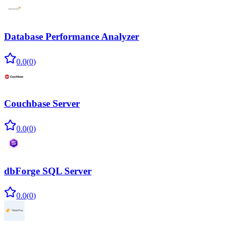
Database Performance Analyzer
0.0
(
0
)
Couchbase Server
0.0
(
0
)
dbForge SQL Server
0.0
(
0
)