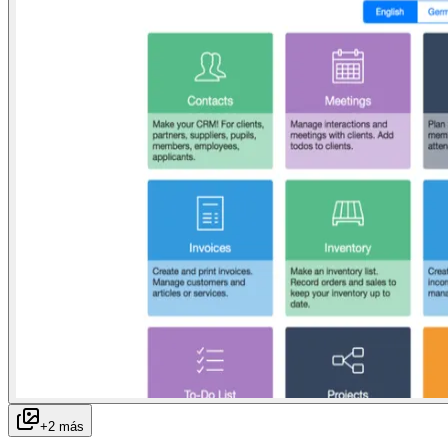
+
2
más