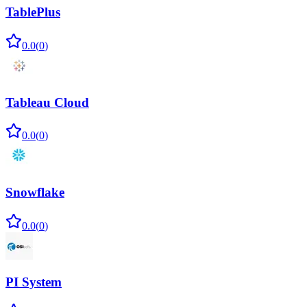
TablePlus
0.0
(
0
)
Tableau Cloud
0.0
(
0
)
Snowflake
0.0
(
0
)
PI System