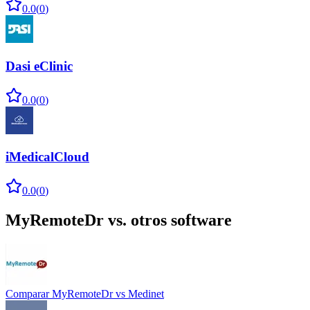
0.0
(
0
)
Dasi eClinic
0.0
(
0
)
iMedicalCloud
0.0
(
0
)
MyRemoteDr
vs. otros software
Comparar
MyRemoteDr
vs
Medinet