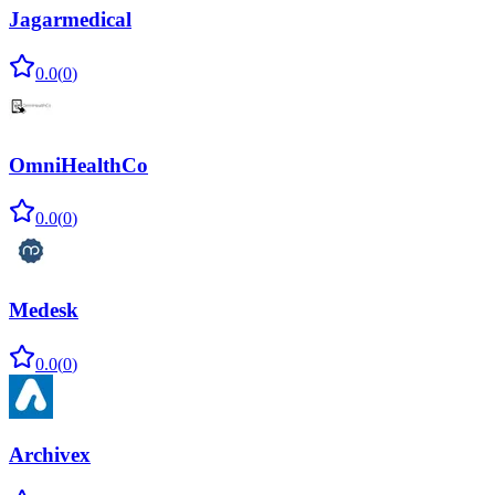
Jagarmedical
0.0
(
0
)
OmniHealthCo
0.0
(
0
)
Medesk
0.0
(
0
)
Archivex