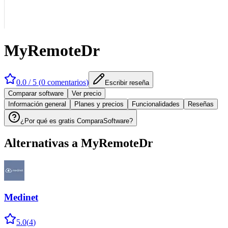
MyRemoteDr
0.0
/ 5 (
0
comentarios
)
Escribir reseña
Comparar software
Ver precio
Información general
Planes y precios
Funcionalidades
Reseñas
¿Por qué es gratis ComparaSoftware?
Alternativas a
MyRemoteDr
Medinet
5.0
(
4
)