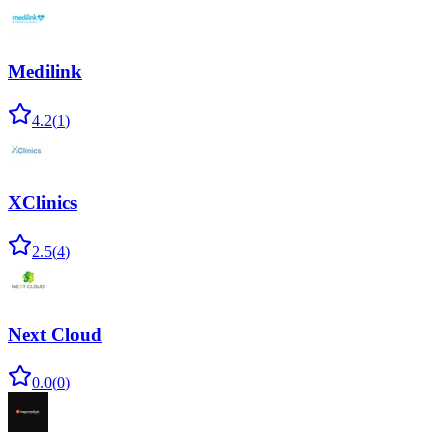
Medilink
4.2
(
1
)
XClinics
2.5
(
4
)
Next Cloud
0.0
(
0
)