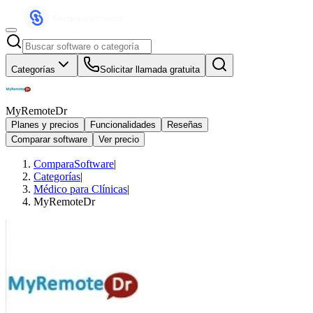
Categorías
Solicitar llamada gratuita
MyRemoteDr
Planes y precios
Funcionalidades
Reseñas
Comparar software
Ver precio
ComparaSoftware
|
Categorías
|
Médico para Clínicas
|
MyRemoteDr