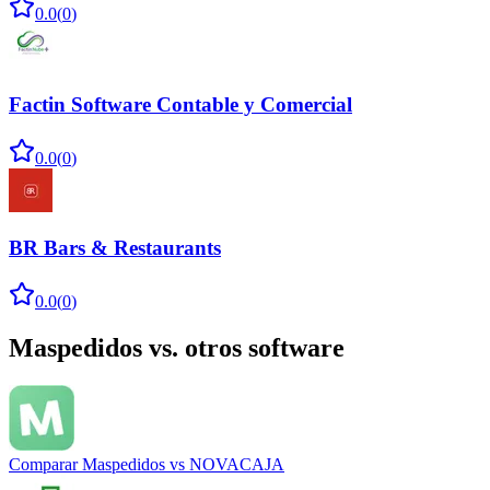
0.0
(
0
)
Factin Software Contable y Comercial
0.0
(
0
)
BR Bars & Restaurants
0.0
(
0
)
Maspedidos
vs. otros software
Comparar
Maspedidos
vs
NOVACAJA