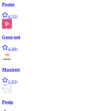
Poster
4.7
(
2
)
Gour-net
4.3
(
8
)
Maxirest
2.3
(
3
)
Posip