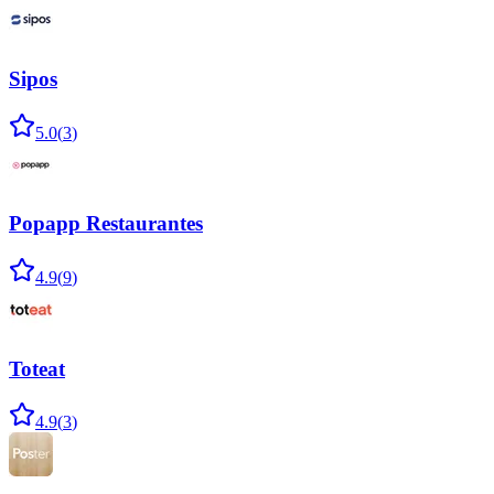
Sipos
5.0
(
3
)
Popapp Restaurantes
4.9
(
9
)
Toteat
4.9
(
3
)