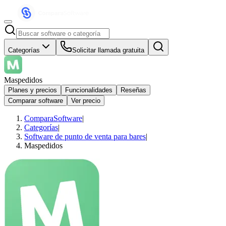
Categorías
Solicitar llamada gratuita
Maspedidos
Planes y precios
Funcionalidades
Reseñas
Comparar software
Ver precio
ComparaSoftware
|
Categorías
|
Software de punto de venta para bares
|
Maspedidos