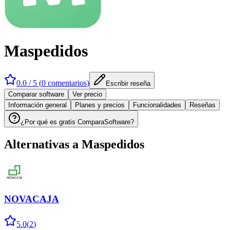
Maspedidos
0.0
/ 5 (
0
comentarios
)
Escribir reseña
Comparar software
Ver precio
Información general
Planes y precios
Funcionalidades
Reseñas
¿Por qué es gratis ComparaSoftware?
Alternativas a
Maspedidos
NOVACAJA
5.0
(
2
)