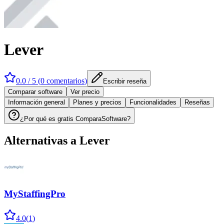
Lever
0.0
/ 5 (
0
comentarios
)
Escribir reseña
Comparar software
Ver precio
Información general
Planes y precios
Funcionalidades
Reseñas
¿Por qué es gratis ComparaSoftware?
Alternativas a
Lever
MyStaffingPro
4.0
(
1
)