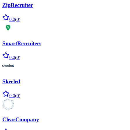
ZipRecruiter
0.0
(
0
)
SmartRecruiters
0.0
(
0
)
Skeeled
0.0
(
0
)
ClearCompany