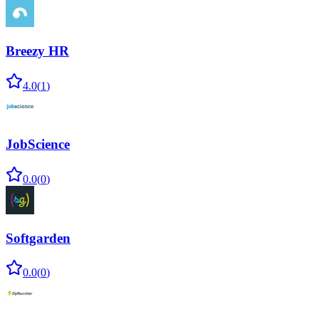
Breezy HR
4.0
(
1
)
JobScience
0.0
(
0
)
Softgarden
0.0
(
0
)