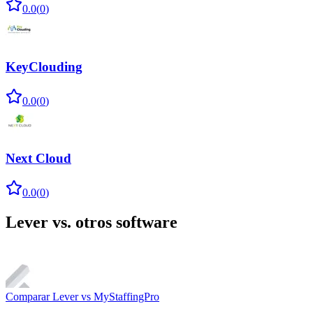
0.0
(
0
)
KeyClouding
0.0
(
0
)
Next Cloud
0.0
(
0
)
Lever
vs. otros software
Comparar
Lever
vs
MyStaffingPro