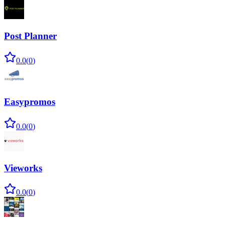
Post Planner
0.0
(
0
)
Easypromos
0.0
(
0
)
Vieworks
0.0
(
0
)