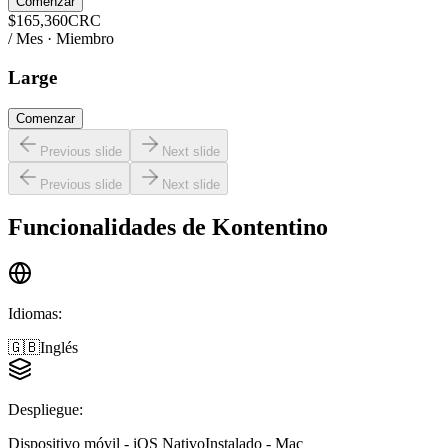
Comenzar
$
165,360
CRC
/ Mes · Miembro
Large
Comenzar
Previous slide
Next slide
Previous slide
Next slide
Funcionalidades de
Kontentino
Idiomas
:
🇬🇧
Inglés
Despliegue
:
Dispositivo móvil - iOS Nativo
Instalado - Mac