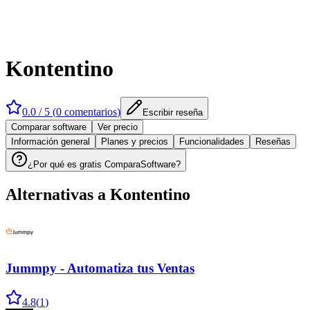
Kontentino
0.0
/ 5 (
0
comentarios
)
Escribir reseña
Comparar software
Ver precio
Información general
Planes y precios
Funcionalidades
Reseñas
¿Por qué es gratis ComparaSoftware?
Alternativas a
Kontentino
Jummpy - Automatiza tus Ventas
4.8
(
1
)