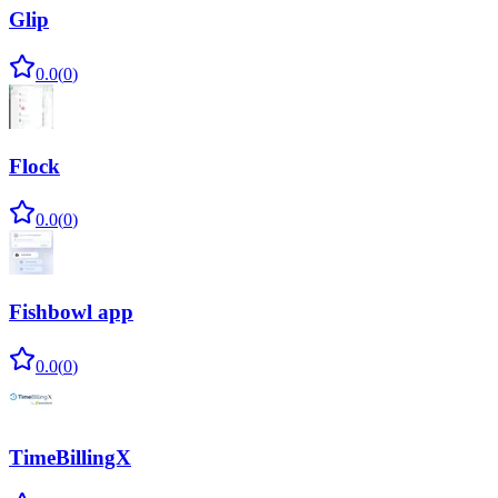
Glip
0.0
(
0
)
Flock
0.0
(
0
)
Fishbowl app
0.0
(
0
)
TimeBillingX