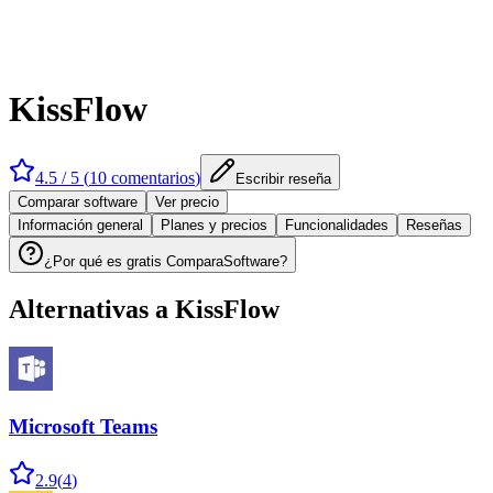
KissFlow
4.5
/ 5 (
10
comentarios
)
Escribir reseña
Comparar software
Ver precio
Información general
Planes y precios
Funcionalidades
Reseñas
¿Por qué es gratis ComparaSoftware?
Alternativas a
KissFlow
Microsoft Teams
2.9
(
4
)