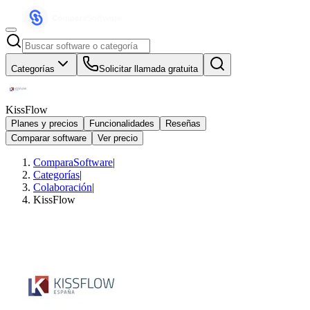
Categorías
Solicitar llamada gratuita
KissFlow
Planes y precios
Funcionalidades
Reseñas
Comparar software
Ver precio
ComparaSoftware
|
Categorías
|
Colaboración
|
KissFlow