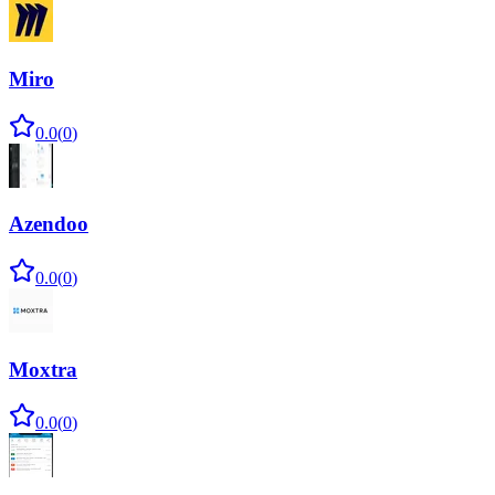
Miro
0.0
(
0
)
Azendoo
0.0
(
0
)
Moxtra
0.0
(
0
)