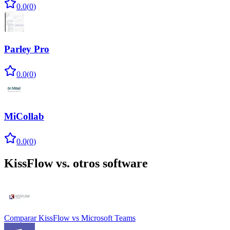
0.0
(
0
)
Parley Pro
0.0
(
0
)
MiCollab
0.0
(
0
)
KissFlow
vs. otros software
Comparar
KissFlow
vs
Microsoft Teams