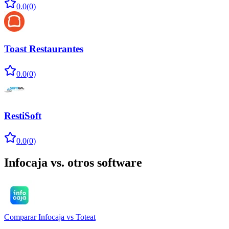
0.0
(
0
)
Toast Restaurantes
0.0
(
0
)
RestiSoft
0.0
(
0
)
Infocaja
vs. otros software
Comparar
Infocaja
vs
Toteat