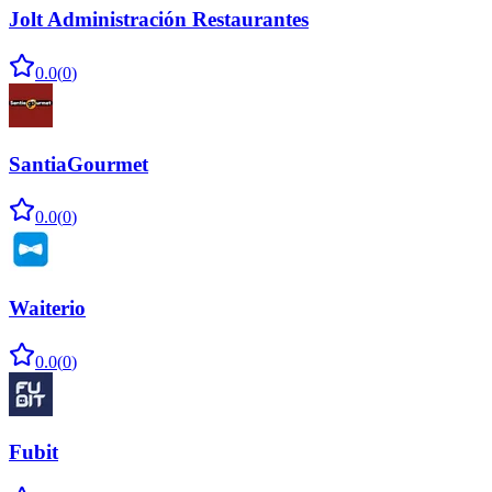
Jolt Administración Restaurantes
0.0
(
0
)
SantiaGourmet
0.0
(
0
)
Waiterio
0.0
(
0
)
Fubit