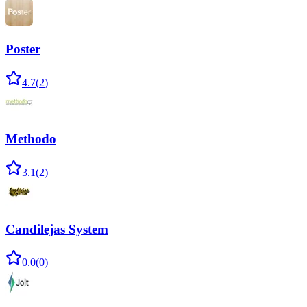
Poster
4.7
(
2
)
Methodo
3.1
(
2
)
Candilejas System
0.0
(
0
)