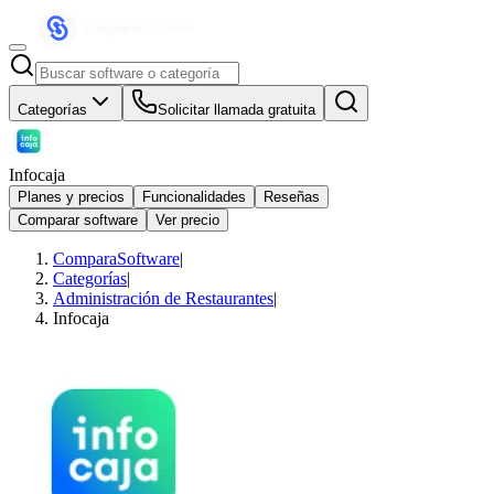
Categorías
Solicitar llamada gratuita
Infocaja
Planes y precios
Funcionalidades
Reseñas
Comparar software
Ver precio
ComparaSoftware
|
Categorías
|
Administración de Restaurantes
|
Infocaja