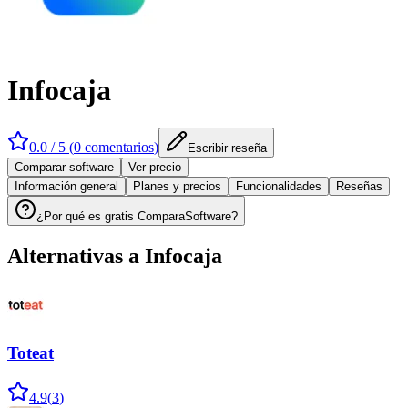
Infocaja
0.0
/ 5 (
0
comentarios
)
Escribir reseña
Comparar software
Ver precio
Información general
Planes y precios
Funcionalidades
Reseñas
¿Por qué es gratis ComparaSoftware?
Alternativas a
Infocaja
Toteat
4.9
(
3
)