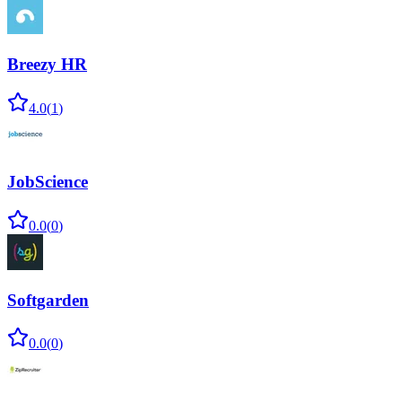
Breezy HR
4.0
(
1
)
JobScience
0.0
(
0
)
Softgarden
0.0
(
0
)