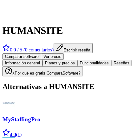
HUMANSITE
0.0
/ 5 (
0
comentarios
)
Escribir reseña
Comparar software
Ver precio
Información general
Planes y precios
Funcionalidades
Reseñas
¿Por qué es gratis ComparaSoftware?
Alternativas a
HUMANSITE
MyStaffingPro
4.0
(
1
)