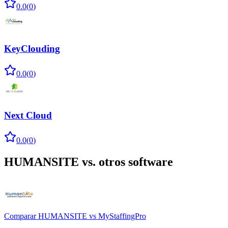
0.0
(
0
)
KeyClouding
0.0
(
0
)
Next Cloud
0.0
(
0
)
HUMANSITE
vs. otros software
Comparar
HUMANSITE
vs
MyStaffingPro