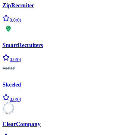
ZipRecruiter
0.0
(
0
)
SmartRecruiters
0.0
(
0
)
Skeeled
0.0
(
0
)
ClearCompany