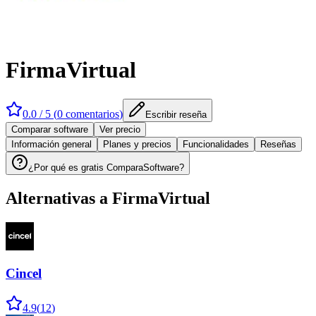
FirmaVirtual
0.0
/ 5 (
0
comentarios
)
Escribir reseña
Comparar software
Ver precio
Información general
Planes y precios
Funcionalidades
Reseñas
¿Por qué es gratis ComparaSoftware?
Alternativas a
FirmaVirtual
Cincel
4.9
(
12
)