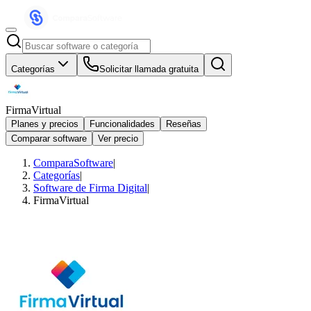
Categorías
Solicitar llamada gratuita
FirmaVirtual
Planes y precios
Funcionalidades
Reseñas
Comparar software
Ver precio
ComparaSoftware
|
Categorías
|
Software de Firma Digital
|
FirmaVirtual