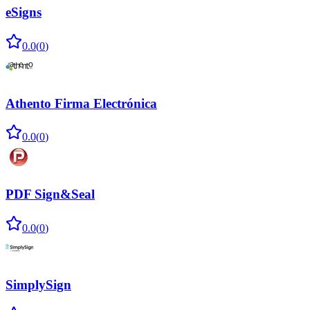
eSigns
0.0
(
0
)
Athento Firma Electrónica
0.0
(
0
)
PDF Sign&Seal
0.0
(
0
)
SimplySign