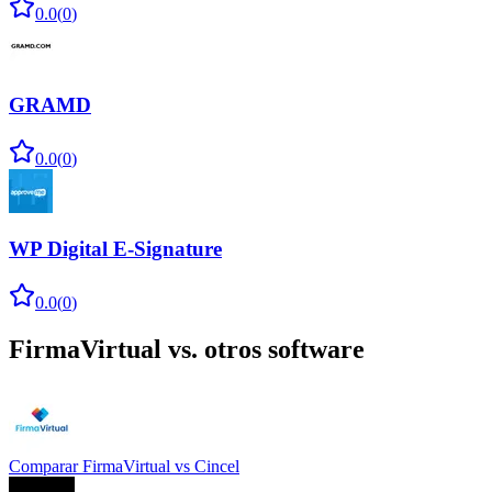
0.0
(
0
)
GRAMD
0.0
(
0
)
WP Digital E-Signature
0.0
(
0
)
FirmaVirtual
vs. otros software
Comparar
FirmaVirtual
vs
Cincel