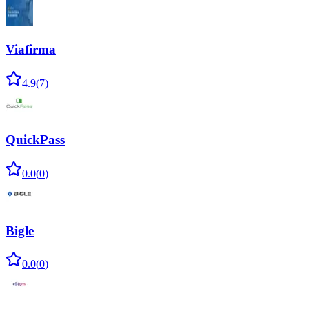
Viafirma
4.9
(
7
)
QuickPass
0.0
(
0
)
Bigle
0.0
(
0
)