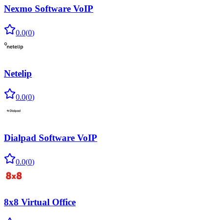
Nexmo Software VoIP
0.0
(
0
)
Netelip
0.0
(
0
)
Dialpad Software VoIP
0.0
(
0
)
8x8 Virtual Office