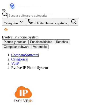
Categorías
Solicitar llamada gratuita
Evolve IP Phone System
Planes y precios
Funcionalidades
Reseñas
Comparar software
Ver precio
ComparaSoftware
|
Categorías
|
VoIP
|
Evolve IP Phone System