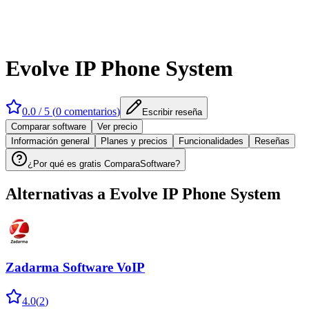
Evolve IP Phone System
0.0
/ 5 (
0
comentarios
)
Escribir reseña
Comparar software
Ver precio
Información general
Planes y precios
Funcionalidades
Reseñas
¿Por qué es gratis ComparaSoftware?
Alternativas a
Evolve IP Phone System
Zadarma Software VoIP
4.0
(
2
)