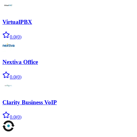
VirtualPBX
0.0
(
0
)
Nextiva Office
0.0
(
0
)
Clarity Business VoIP
0.0
(
0
)