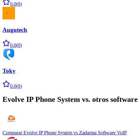
0.0
(
0
)
Augutech
0.0
(
0
)
Toky
0.0
(
0
)
Evolve IP Phone System
vs. otros software
Comparar
Evolve IP Phone System
vs
Zadarma Software VoIP