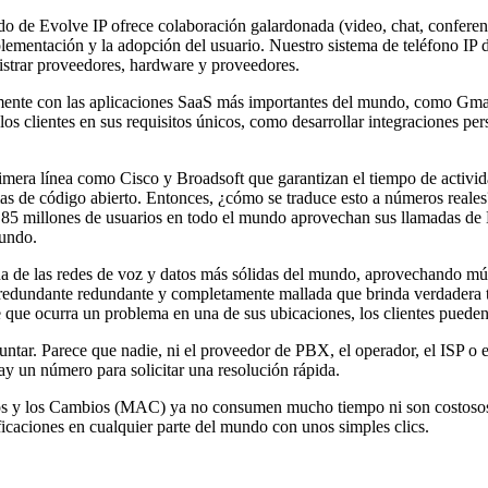
 de Evolve IP ofrece colaboración galardonada (video, chat, conferenci
mplementación y la adopción del usuario. Nuestro sistema de teléfono IP
nistrar proveedores, hardware y proveedores.
samente con las aplicaciones SaaS más importantes del mundo, como Gm
 los clientes en sus requisitos únicos, como desarrollar integraciones p
era línea como Cisco y Broadsoft que garantizan el tiempo de actividad
rmas de código abierto. Entonces, ¿cómo se traduce esto a números rea
85 millones de usuarios en todo el mundo aprovechan sus llamadas de Br
mundo.
a de las redes de voz y datos más sólidas del mundo, aprovechando múl
edundante redundante y completamente mallada que brinda verdadera tr
 que ocurra un problema en una de sus ubicaciones, los clientes pueden l
ntar. Parece que nadie, ni el proveedor de PBX, el operador, el ISP o 
hay un número para solicitar una resolución rápida.
os y los Cambios (MAC) ya no consumen mucho tiempo ni son costosos.
ficaciones en cualquier parte del mundo con unos simples clics.