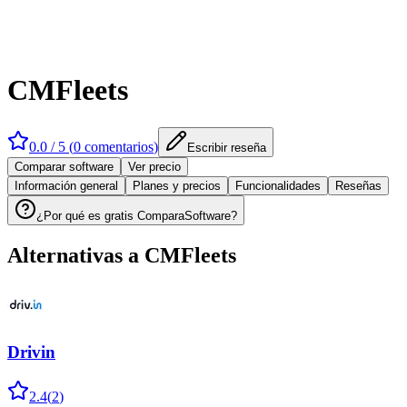
CMFleets
0.0
/ 5 (
0
comentarios
)
Escribir reseña
Comparar software
Ver precio
Información general
Planes y precios
Funcionalidades
Reseñas
¿Por qué es gratis ComparaSoftware?
Alternativas a
CMFleets
Drivin
2.4
(
2
)