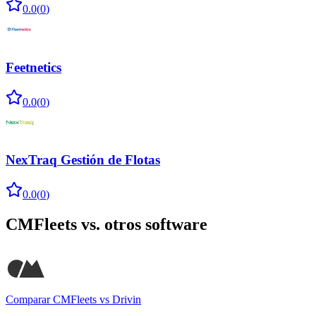
0.0
(
0
)
Feetnetics
0.0
(
0
)
NexTraq Gestión de Flotas
0.0
(
0
)
CMFleets
vs. otros software
Comparar
CMFleets
vs
Drivin