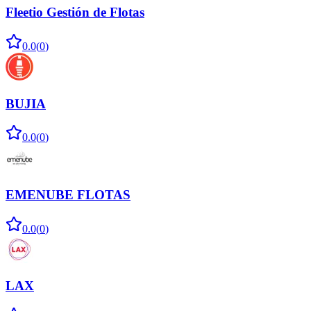
Fleetio Gestión de Flotas
0.0
(
0
)
BUJIA
0.0
(
0
)
EMENUBE FLOTAS
0.0
(
0
)
LAX