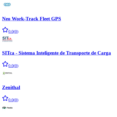
Neo Work-Track Fleet GPS
0.0
(
0
)
SITca - Sistema Inteligente de Transporte de Carga
0.0
(
0
)
Zenithal
0.0
(
0
)