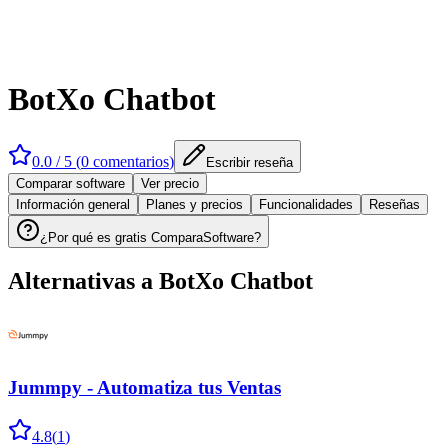
BotXo Chatbot
0.0
/ 5 (
0
comentarios
)
Escribir reseña
Comparar software
Ver precio
Información general
Planes y precios
Funcionalidades
Reseñas
¿Por qué es gratis ComparaSoftware?
Alternativas a
BotXo Chatbot
Jummpy - Automatiza tus Ventas
4.8
(
1
)