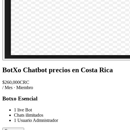
BotXo Chatbot
precios en
Costa Rica
$
260,000
CRC
/ Mes · Miembro
Botxo Esencial
1 live Bot
Chats ilimitados
1 Usuario Admnistrador