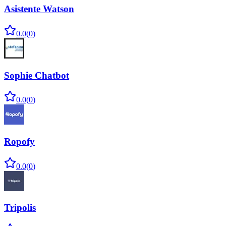
Asistente Watson
0.0
(
0
)
Sophie Chatbot
0.0
(
0
)
Ropofy
0.0
(
0
)
Tripolis