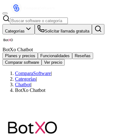
Categorías
Solicitar llamada gratuita
BotXo Chatbot
Planes y precios
Funcionalidades
Reseñas
Comparar software
Ver precio
ComparaSoftware
|
Categorías
|
Chatbot
|
BotXo Chatbot