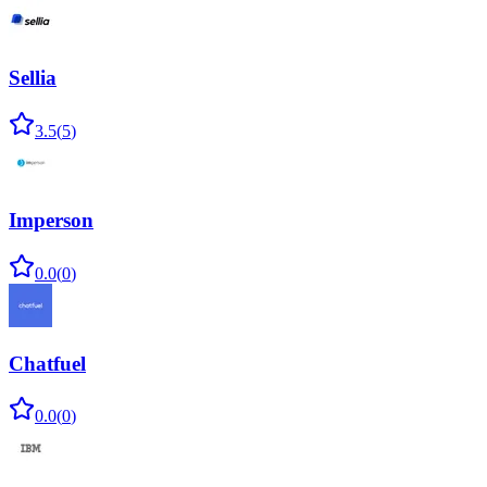
Sellia
3.5
(
5
)
Imperson
0.0
(
0
)
Chatfuel
0.0
(
0
)