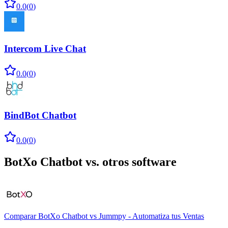
0.0
(
0
)
Intercom Live Chat
0.0
(
0
)
BindBot Chatbot
0.0
(
0
)
BotXo Chatbot
vs. otros software
Comparar
BotXo Chatbot
vs
Jummpy - Automatiza tus Ventas