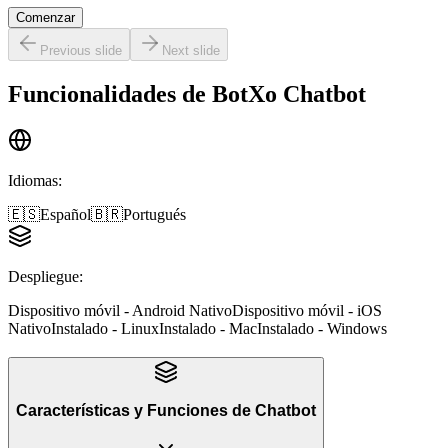
Comenzar
Previous slide
Next slide
Funcionalidades de
BotXo Chatbot
Idiomas
:
🇪🇸
Español
🇧🇷
Portugués
Despliegue
:
Dispositivo móvil - Android Nativo
Dispositivo móvil - iOS
Nativo
Instalado - Linux
Instalado - Mac
Instalado - Windows
Características y Funciones
de
Chatbot