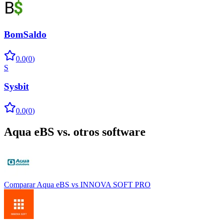
BomSaldo
0.0
(
0
)
S
Sysbit
0.0
(
0
)
Aqua eBS
vs. otros software
Comparar
Aqua eBS
vs
INNOVA SOFT PRO