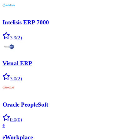
Intelisis ERP 7000
3.9
(
2
)
Visual ERP
3.0
(
2
)
Oracle PeopleSoft
0.0
(
0
)
e
eWorkplace