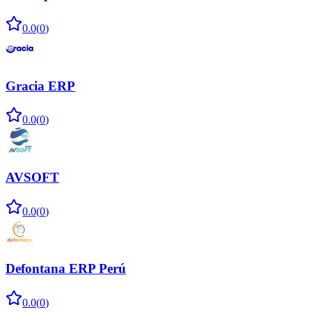
0.0
(
0
)
Gracia ERP
0.0
(
0
)
AVSOFT
0.0
(
0
)
Defontana ERP Perú
0.0
(
0
)