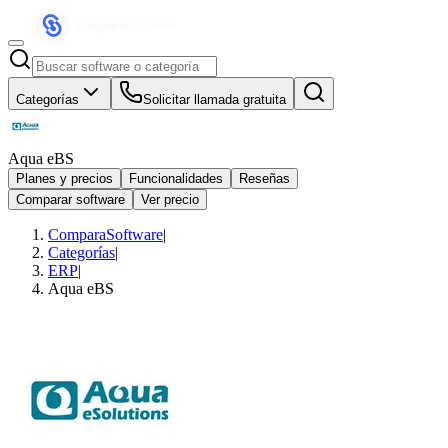
Categorías
Solicitar llamada gratuita
Aqua eBS
Planes y precios
Funcionalidades
Reseñas
Comparar software
Ver precio
ComparaSoftware
|
Categorías
|
ERP
|
Aqua eBS