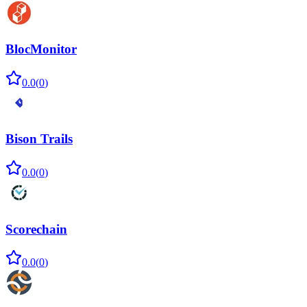
BlocMonitor
0.0
(
0
)
Bison Trails
0.0
(
0
)
Scorechain
0.0
(
0
)