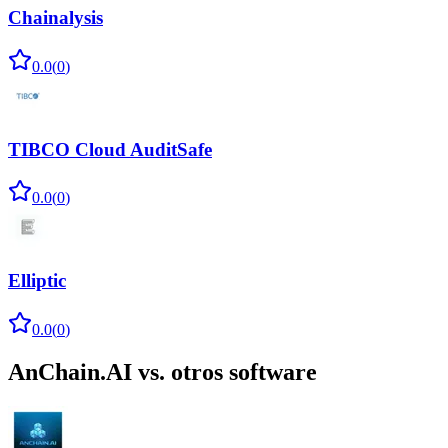
Chainalysis
0.0
(
0
)
TIBCO Cloud AuditSafe
0.0
(
0
)
Elliptic
0.0
(
0
)
AnChain.AI
vs. otros software