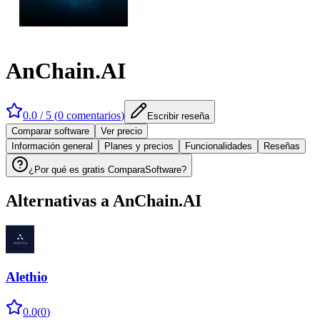
AnChain.AI
0.0
/ 5 (
0
comentarios
)
Escribir reseña
Comparar software
Ver precio
Información general
Planes y precios
Funcionalidades
Reseñas
¿Por qué es gratis ComparaSoftware?
Alternativas a
AnChain.AI
Alethio
0.0
(
0
)