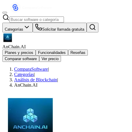
Categorías
Solicitar llamada gratuita
AnChain.AI
Planes y precios
Funcionalidades
Reseñas
Comparar software
Ver precio
ComparaSoftware
|
Categorías
|
Análisis de Blockchain
|
AnChain.AI