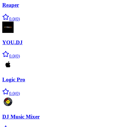
Reaper
0.0
(
0
)
YOU.DJ
0.0
(
0
)
Logic Pro
0.0
(
0
)
DJ Music Mixer