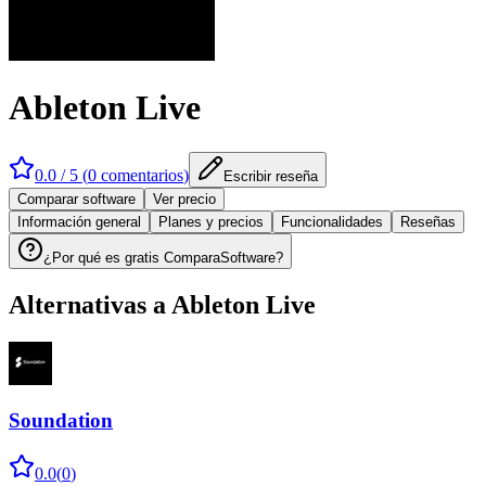
Ableton Live
0.0
/ 5 (
0
comentarios
)
Escribir reseña
Comparar software
Ver precio
Información general
Planes y precios
Funcionalidades
Reseñas
¿Por qué es gratis ComparaSoftware?
Alternativas a
Ableton Live
Soundation
0.0
(
0
)