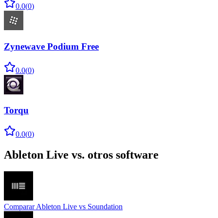
0.0
(
0
)
Zynewave Podium Free
0.0
(
0
)
Torqu
0.0
(
0
)
Ableton Live
vs. otros software
Comparar
Ableton Live
vs
Soundation