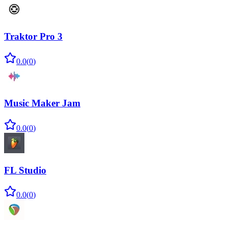
Traktor Pro 3
0.0
(
0
)
Music Maker Jam
0.0
(
0
)
FL Studio
0.0
(
0
)